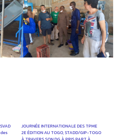
ESVAD
JOURNÉE INTERNATIONALE DES TPME
 des
2E ÉDITION AU TOGO, STADD/GIP-TOGO
À TRAVERS SON DG À PRIS PART À