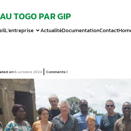
 AU TOGO PAR GIP
il
L’entreprise
Actualité
Documentation
Contact
Hom
|
ated on
16 octobre 2024
Comments
0