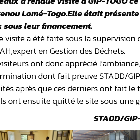
eaux a rendue visite à GIP-TOGO ce 
enou Lomé-Togo.Elle était présente p
 sous leur financement.
e visite a été faite sous la supervisio
H,expert en Gestion des Déchets.
visiteurs ont donc apprécié l’ambiance, 
rmination dont fait preuve STADD/GIP
vités après que ces derniers ont fait le
 Ils ont ensuite quitté le site sous une 
STADD/GIP-T