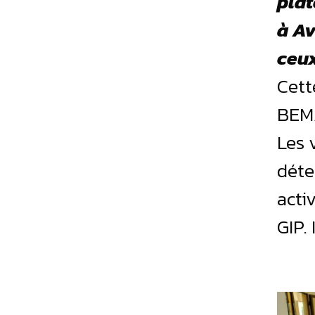
plat
à Av
ceux
Cett
BEMA
Les 
déte
acti
GIP.