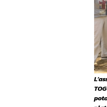
L’a
TOGO
pota