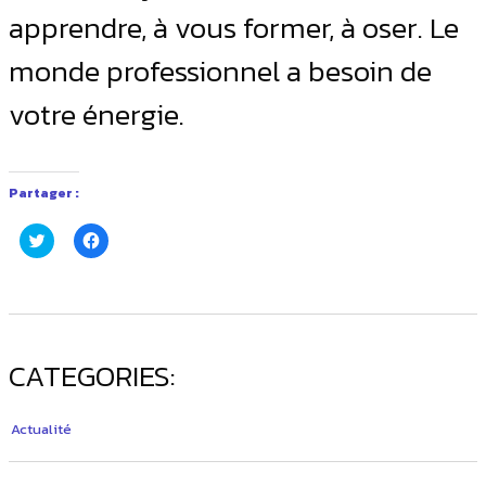
apprendre, à vous former, à oser. Le
monde professionnel a besoin de
votre énergie.
Partager :
Cliquez
Cliquez
pour
pour
partager
partager
sur
sur
Twitter(ouvre
Facebook(ouvre
dans
dans
une
une
nouvelle
nouvelle
fenêtre)
fenêtre)
CATEGORIES:
Actualité