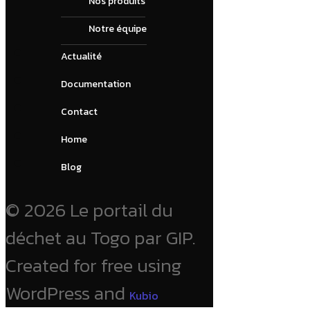
Nos produits
Notre équipe
Actualité
Documentation
Contact
Home
Blog
© 2026 Le portail du
déchet au Togo par GIP.
Created for free using
WordPress and
Kubio