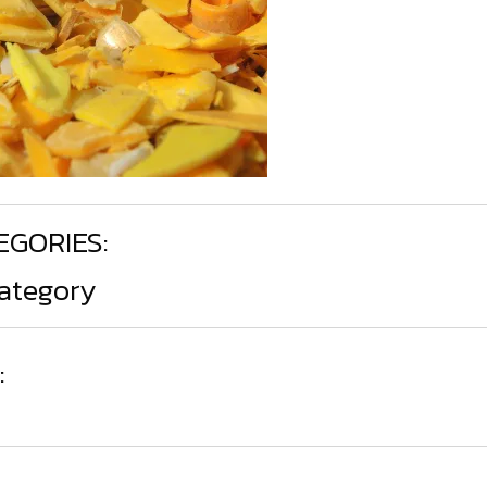
EGORIES:
ategory
: