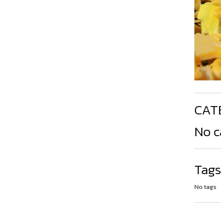
CAT
No c
Tags
No tags