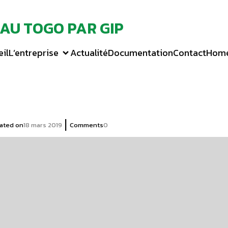
 AU TOGO PAR GIP
il
L’entreprise
Actualité
Documentation
Contact
Hom
|
ated on
18 mars 2019
Comments
0