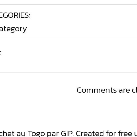
EGORIES:
ategory
:
Comments are c
chet au Togo par GIP. Created for fre