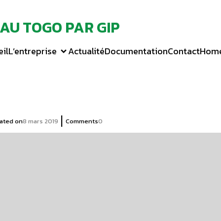
 AU TOGO PAR GIP
il
L’entreprise
Actualité
Documentation
Contact
Hom
|
ated on
8 mars 2019
Comments
0