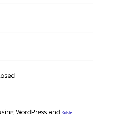
losed
e using WordPress and
Kubio