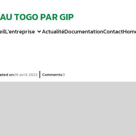
 AU TOGO PAR GIP
il
L’entreprise
Actualité
Documentation
Contact
Hom
|
ated on
26 avril 2022
Comments
0